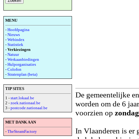
MENU
-
Hoofdpagina
-
Nieuws
-
Webindex
-
Statistiek
- Verkiezingen
-
Natuur
-
Werkaanbiedingen
-
Hulporganisaties
-
Colofon
-
Stratenplan (beta)
TIP SITES
De gemeentelijke en
1 -
start.lokaal.be
worden om de 6 jaar
2 -
zoek.nationaal.be
3 -
postcode.nationaal.be
voorzien op
zondag
MET DANK AAN
In Vlaanderen is er
-
TheSteamFactory