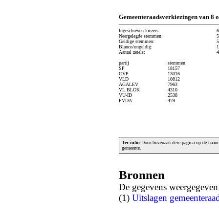
Gemeenteraadsverkiezingen van 8 o
Ingeschreven kiezers:
6
Neergelegde stemmen:
5
Geldige stemmen:
5
Blanco/ongeldig:
1
Aantal zetels:
4
partij
stemmen
SP
18157
CVP
13016
VLD
10812
AGALEV
7963
VL.BLOK
4310
VU-ID
2538
PVDA
479
Ter info:
Door bovenaan deze pagina op de naam v
gemeente.
Bronnen
De gegevens weergegeven o
(1)
Uitslagen gemeenteraa