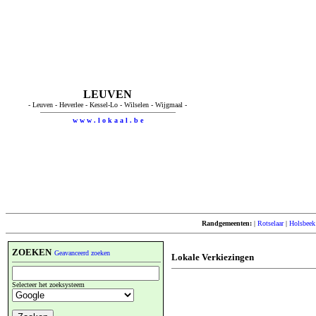
LEUVEN
- Leuven - Heverlee - Kessel-Lo - Wilselen - Wijgmaal -
w w w . l o k a a l . b e
Randgemeenten:
|
Rotselaar
|
Holsbeek
ZOEKEN
Geavanceerd zoeken
Lokale Verkiezingen
Selecteer het zoeksysteem