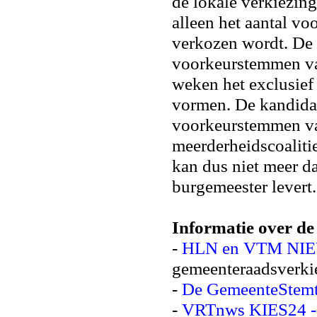
de lokale verkiezing
alleen het aantal v
verkozen wordt. De 
voorkeurstemmen van
weken het exclusief 
vormen. De kandida
voorkeurstemmen van
meerderheidscoaliti
kan dus niet meer da
burgemeester levert
Informatie over de
-
HLN en VTM NIE
gemeenteraadsverki
-
De GemeenteStemt
-
VRTnws KIES24 - L