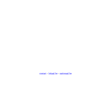
contact
-
lokaal.be
-
nationaal.be