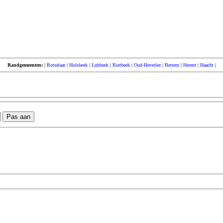
Randgemeenten:
|
Rotselaar
|
Holsbeek
|
Lubbeek
|
Bierbeek
|
Oud-Heverlee
|
Bertem
|
Herent
|
Haacht
|
a