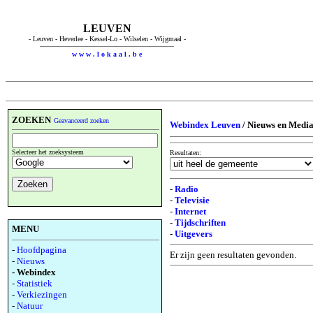
LEUVEN
- Leuven - Heverlee - Kessel-Lo - Wilselen - Wijgmaal -
w w w . l o k a a l . b e
ZOEKEN
Geavanceerd zoeken
Webindex Leuven
/ Nieuws en Medi
Selecteer het zoeksysteem
Resultaten:
-
Radio
-
Televisie
-
Internet
-
Tijdschriften
MENU
-
Uitgevers
-
Hoofdpagina
Er zijn geen resultaten gevonden.
-
Nieuws
- Webindex
-
Statistiek
-
Verkiezingen
-
Natuur