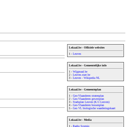
Lokaal.be - Officiele websites
1 -
Leuven
Lokaal.be - Gemeentelijke info
1 -
Wijgmaal.be
2 -
Leuven.start.be
3 -
Leuven - Wikipedia NL
Lokaal.be - Gemeenteplan
1 -
Geo-Vlaanderen stratenplan
2 -
Geo-Vlaanderen gewestplan
3 -
Stadsplan Leuven (K.U.Leuven)
4 -
Geo-Vlaanderen bossenplan
5 -
Geo VL biologische waarderingskaart
Lokaal.be - Media
1 -
Radio Scorpio