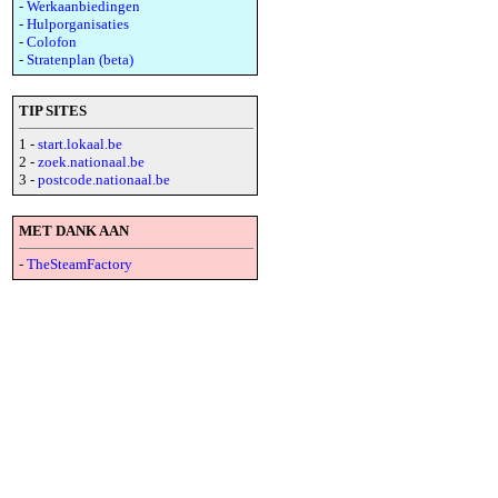
-
Werkaanbiedingen
-
Hulporganisaties
-
Colofon
-
Stratenplan (beta)
TIP SITES
1 -
start.lokaal.be
2 -
zoek.nationaal.be
3 -
postcode.nationaal.be
MET DANK AAN
-
TheSteamFactory